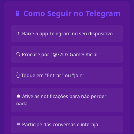
📱 Como Seguir no Telegram
📱 Baixe o app Telegram no seu dispositivo
🔍 Procure por "@77Ox GameOficial"
👆 Toque em "Entrar" ou "Join"
🔔 Ative as notificações para não perder
nada
💬 Participe das conversas e interaja