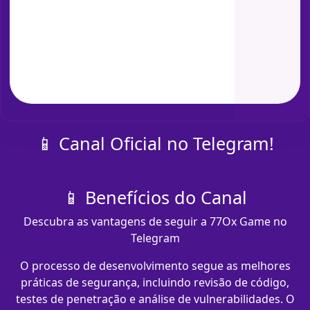
📱 Canal Oficial no Telegram!
📱 Benefícios do Canal
Descubra as vantagens de seguir a 77Ox Game no
Telegram
O processo de desenvolvimento segue as melhores
práticas de segurança, incluindo revisão de código,
testes de penetração e análise de vulnerabilidades. O