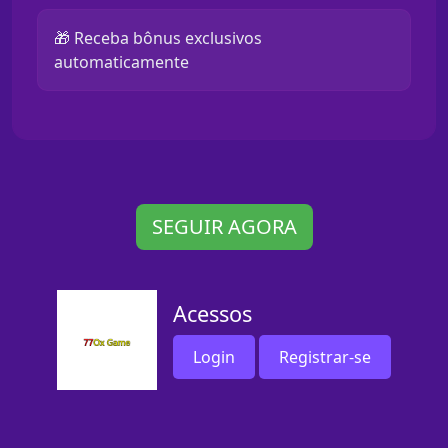
🎁 Receba bônus exclusivos
automaticamente
SEGUIR AGORA
Acessos
Login
Registrar-se