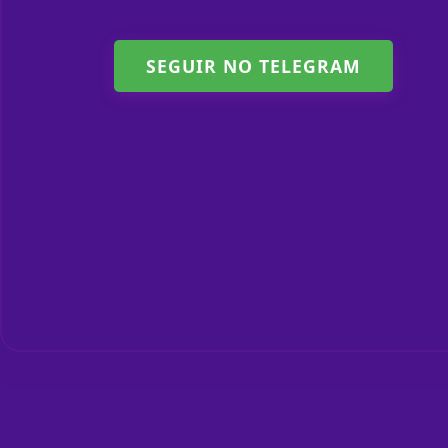
SEGUIR NO TELEGRAM