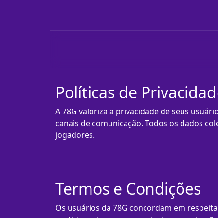
Políticas de Privacida
A 78G valoriza a privacidade de seus usuár
canais de comunicação. Todos os dados cole
jogadores.
Termos e Condições
Os usuários da 78G concordam em respeitar 