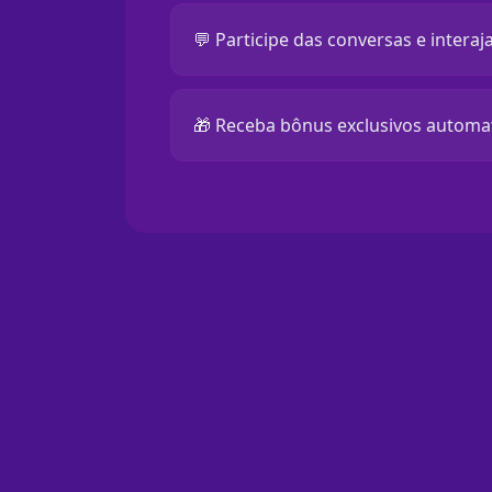
💬 Participe das conversas e interaj
🎁 Receba bônus exclusivos autom