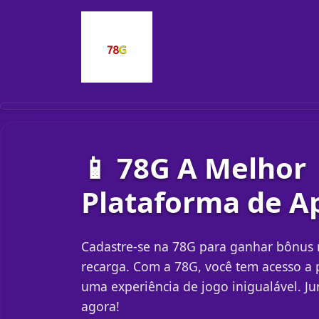
📱 78G A Melhor
Plataforma de A
Cadastre-se na 78G para ganhar bônus 
recarga. Com a 78G, você tem acesso a 
uma experiência de jogo inigualável. J
agora!