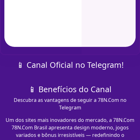
📱 Canal Oficial no Telegram!
📱 Benefícios do Canal
Descubra as vantagens de seguir a 78N.Com no
Telegram
Um dos sites mais inovadores do mercado, a 78N.Com
78N.Com Brasil apresenta design moderno, jogos
variados e bônus irresistíveis — redefinindo o