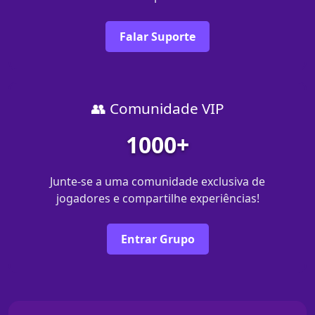
Falar Suporte
👥 Comunidade VIP
1000+
Junte-se a uma comunidade exclusiva de
jogadores e compartilhe experiências!
Entrar Grupo