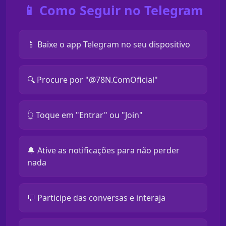
📱 Como Seguir no Telegram
📱 Baixe o app Telegram no seu dispositivo
🔍 Procure por "@78N.ComOficial"
👆 Toque em "Entrar" ou "Join"
🔔 Ative as notificações para não perder
nada
💬 Participe das conversas e interaja