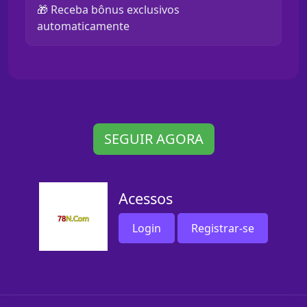
🎁 Receba bônus exclusivos
automaticamente
SEGUIR AGORA
Acessos
Login
Registrar-se