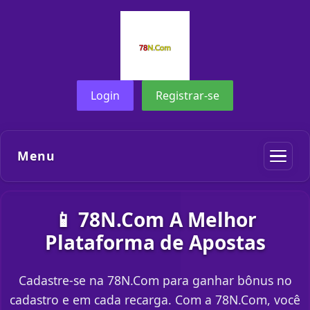
Login
Registrar-se
Menu
📱 78N.Com A Melhor
Plataforma de Apostas
Cadastre-se na 78N.Com para ganhar bônus no
cadastro e em cada recarga. Com a 78N.Com, você