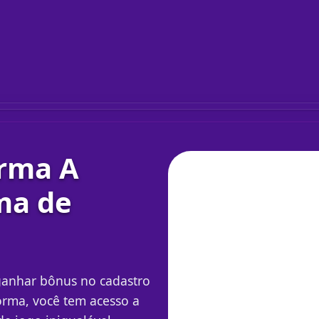
rma A
ma de
ganhar bônus no cadastro
rma, você tem acesso a