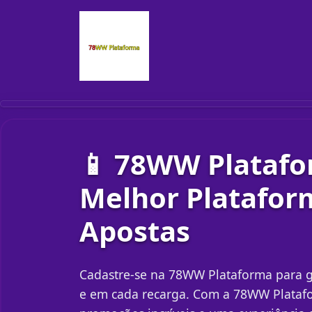
📱 78WW Platafo
Melhor Platafor
Apostas
Cadastre-se na 78WW Plataforma para 
e em cada recarga. Com a 78WW Platafo