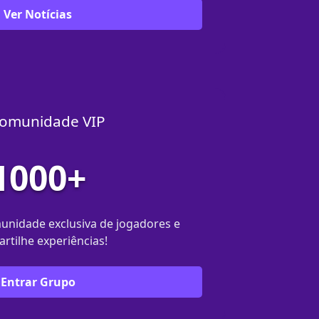
Ver Notícias
Comunidade VIP
1000+
unidade exclusiva de jogadores e
rtilhe experiências!
Entrar Grupo