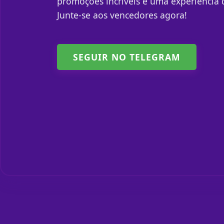
promoções incríveis e uma experiência d
Junte-se aos vencedores agora!
SEGUIR NO TELEGRAM