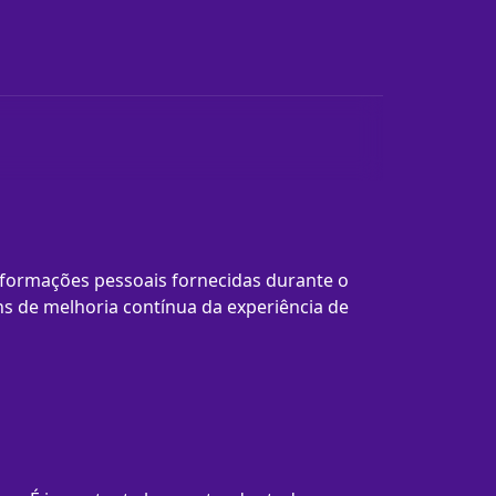
nformações pessoais fornecidas durante o
ns de melhoria contínua da experiência de