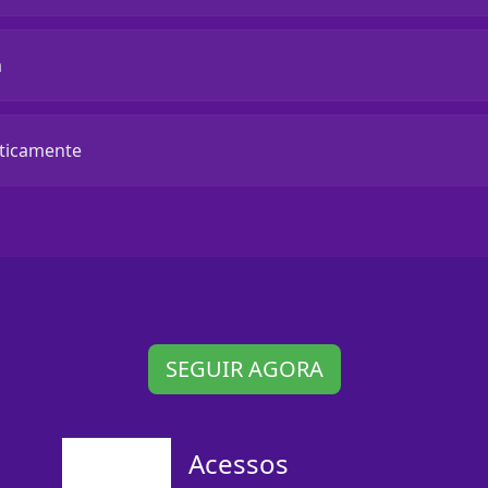
a
aticamente
SEGUIR AGORA
Acessos