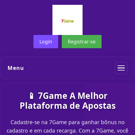
Login
Registrar-se
Menu
📱 7Game A Melhor
Plataforma de Apostas
Cadastre-se na 7Game para ganhar bônus no
cadastro e em cada recarga. Com a 7Game, você