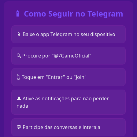
📱 Como Seguir no Telegram
📱 Baixe o app Telegram no seu dispositivo
🔍 Procure por "@7GameOficial"
👆 Toque em "Entrar" ou "Join"
🔔 Ative as notificações para não perder
nada
💬 Participe das conversas e interaja