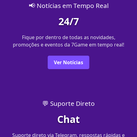
📢 Notícias em Tempo Real
24/7
Fique por dentro de todas as novidades,
promoções e eventos da 7Game em tempo real!
Ver Notícias
💬 Suporte Direto
Chat
Suporte direto via Telegram, respostas rápidas e