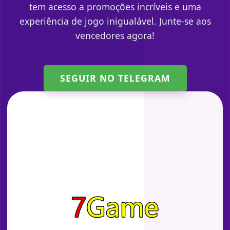
tem acesso a promoções incríveis e uma
experiência de jogo inigualável. Junte-se aos
vencedores agora!
SEGUIR NO TELEGRAM