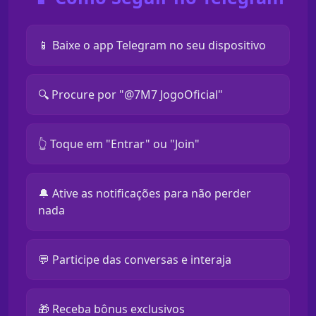
📱 Baixe o app Telegram no seu dispositivo
🔍 Procure por "@7M7 JogoOficial"
👆 Toque em "Entrar" ou "Join"
🔔 Ative as notificações para não perder
nada
💬 Participe das conversas e interaja
🎁 Receba bônus exclusivos