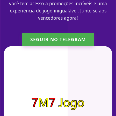
você tem acesso a promoções incríveis e uma
experiência de jogo inigualável. Junte-se aos
vencedores agora!
SEGUIR NO TELEGRAM