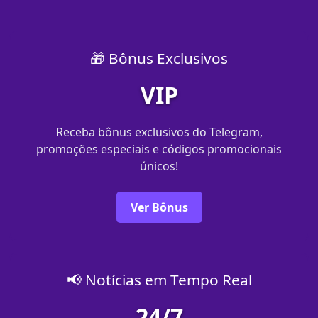
🎁 Bônus Exclusivos
VIP
Receba bônus exclusivos do Telegram,
promoções especiais e códigos promocionais
únicos!
Ver Bônus
📢 Notícias em Tempo Real
24/7