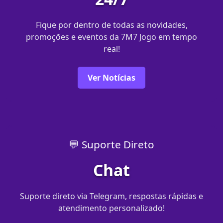
Fique por dentro de todas as novidades,
promoções e eventos da 7M7 Jogo em tempo
real!
Ver Notícias
💬 Suporte Direto
Chat
Suporte direto via Telegram, respostas rápidas e
atendimento personalizado!