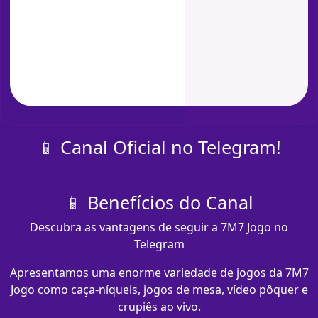
📱 Canal Oficial no Telegram!
📱 Benefícios do Canal
Descubra as vantagens de seguir a 7M7 Jogo no
Telegram
Apresentamos uma enorme variedade de jogos da 7M7
Jogo como caça-níqueis, jogos de mesa, vídeo pôquer e
crupiês ao vivo.