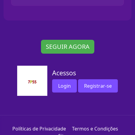
SEGUIR AGORA
Acessos
Login
Registrar-se
Políticas de Privacidade
Termos e Condições