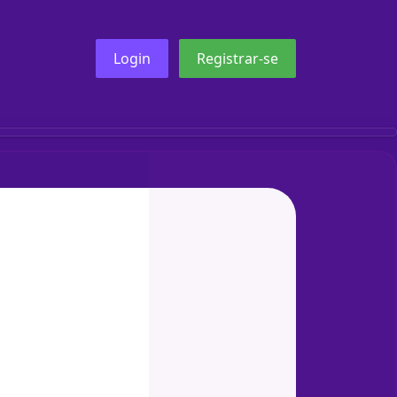
Login
Registrar-se