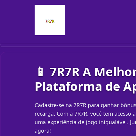
📱 7R7R A Melho
Plataforma de A
Cadastre-se na 7R7R para ganhar bônus
recarga. Com a 7R7R, você tem acesso a
uma experiência de jogo inigualável. J
agora!