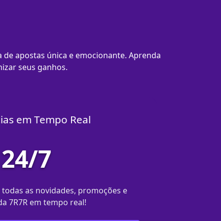
a de apostas única e emocionante. Aprenda
mizar seus ganhos.
cias em Tempo Real
24/7
e todas as novidades, promoções e
da 7R7R em tempo real!