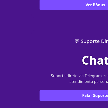
Ver Bônus
💬 Suporte Di
Cha
Suporte direto via Telegram, r
atendimento persona
Falar Suport