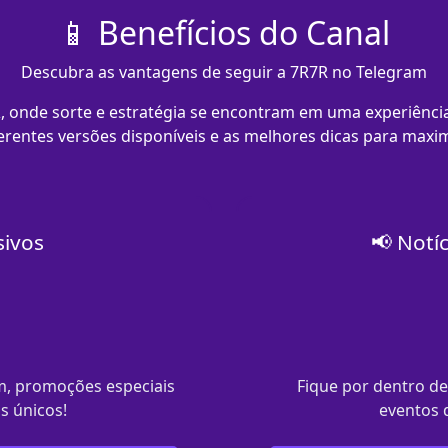
📱 Benefícios do Canal
Descubra as vantagens de seguir a 7R7R no Telegram
R
, onde sorte e estratégia se encontram em uma experiênci
ferentes versões disponíveis e as melhores dicas para maxi
sivos
📢 Notí
m, promoções especiais
Fique por dentro d
s únicos!
eventos 