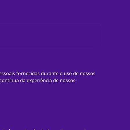
essoais fornecidas durante o uso de nossos
 contínua da experiência de nossos