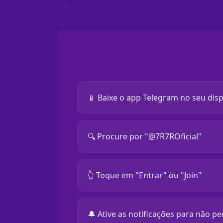
📱 Baixe o app Telegram no seu disp
🔍 Procure por "@7R7ROficial"
👆 Toque em "Entrar" ou "Join"
🔔 Ative as notificações para não p