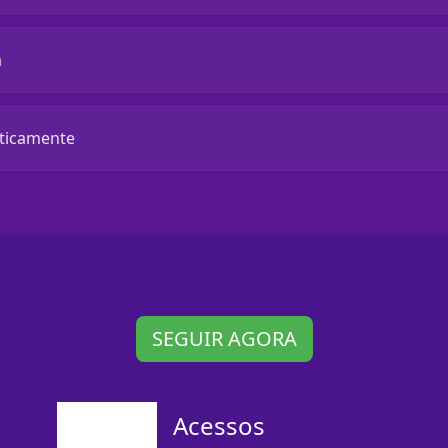
a
aticamente
SEGUIR AGORA
Acessos