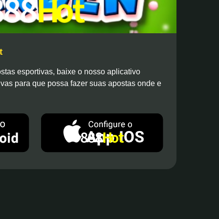
t
tas esportivas, baixe o nosso aplicativo
ivas para que possa fazer suas apostas onde e