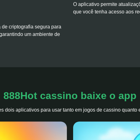
O aplicativo permite atualiza
que você tenha acesso aos re
 de criptografia segura para
, garantindo um ambiente de
888Hot cassino baixe o app
 dois aplicativos para usar tanto em jogos de cassino quanto 