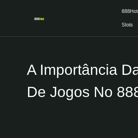
888Hot
Slots
A Importância D
De Jogos No 88