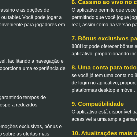
6. Cassino ao vivo no c
cassino e as opções de
O aplicativo permite que você
ou tablet. Você pode jogar a
permitindo que você jogue jo
conveniente para jogadores em
real, assim como na versão pa
7. Bônus exclusivos pa
888Hot pode oferecer bônus e
aplicativo, proporcionando inc
vel, facilitando a navegação e
8. Uma conta para tod
proporciona uma experiência de
se você já tem uma conta no 
de login no aplicativo, propor
plataformas desktop e móvel.
 garantindo tempos de
9. Compatibilidade
 espera reduzidos.
O aplicativo está disponível p
acessível a uma ampla gama d
romoções exclusivas, bônus e
10. Atualizações mais 
o sobre as ofertas mais