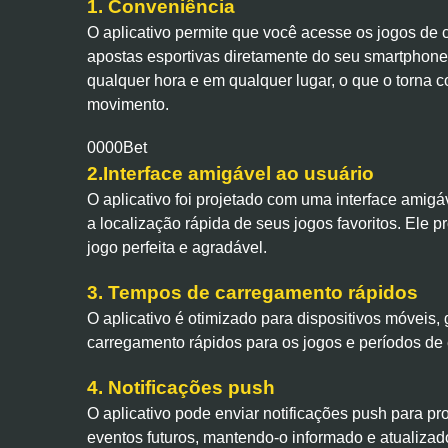
1. Conveniência
O aplicativo permite que você acesse os jogos de 
apostas esportivas diretamente do seu smartphone 
qualquer hora e em qualquer lugar, o que o torna 
movimento.
0000Bet
2.Interface amigável ao usuário
O aplicativo foi projetado com uma interface amigá
a localização rápida de seus jogos favoritos. Ele 
jogo perfeita e agradável.
3. Tempos de carregamento rápidos
O aplicativo é otimizado para dispositivos móveis,
carregamento rápidos para os jogos e períodos de
4. Notificações push
O aplicativo pode enviar notificações push para p
eventos futuros, mantendo-o informado e atualizad