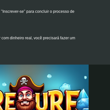
"Inscrever-se" para concluir o processo de
com dinheiro real, você precisará fazer um