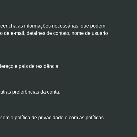
 Preencha as informações necessárias, que podem
o de e-mail, detalhes de contato, nome de usuário
ereço e país de residência.
utras preferências da conta.
om a política de privacidade e com as políticas