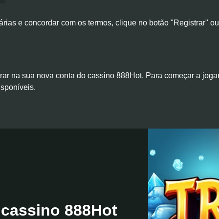
ias e concordar com os termos, clique no botão "Registrar" ou 
rar na sua nova conta do cassino 888Hot. Para começar a jogar 
sponíveis.
o cassino 888Hot