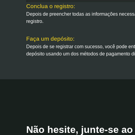
Conclua o registro:
Depois de preencher todas as informações necessár
registro.
Faça um depósito:
Depois de se registrar com sucesso, você pode ent
depósito usando um dos métodos de pagamento di
Não hesite, junte-se a